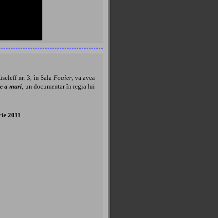
seleff nr. 3, în Sala
Foaier
, va avea
de a muri
, un documentar în regia lui
rie 2011
.