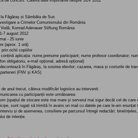
ză de concurs. Câteva date importante despre SDV 2012
 la Făgăraș și Sâmbăta de Sus
Investigare a Crimelor Comunismului din România
u Vodă, Konrad Adenauer Stiftung România
 1-7 august 2012
mai - 25 iunie
re (aprox. 1 oră)
rin ochii copiiilor
e conțină aplicația: nume,prenume participant; nume profesor coordonator; num
efon obligatoriu, e-mail opțional, adresă opțional)
 decontează în Făgăraș, la sosirea elevilor; cazarea, masa și costurile de tran
 parteneri (FNV și KAS)
e anul trecut, câteva modificări logistice au intervenit:
municarea cu participanții este următoarea:
 (spațiul de stocare este mai mare și serverul mai sigur decât cel de care 
ticipe, sunt rugați să trimită în avans un mail cu datele pe care le-am enunțat 
nterviu și de asemenea, consiliere pe parcursul întregii redactări; bineînțeles, e
lui de intenție.