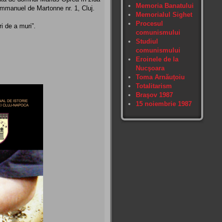
Memoria Banatului
 Emmanuel de Martonne nr. 1, Cluj.
Memorialul Sighet
Procesul
i de a muri”.
comunismului
Studiul
comunismului
Eroinele de la
Nucşoara
Toma Arnăuţoiu
Totalitarism
Braşov 1987
15 noiembrie 1987