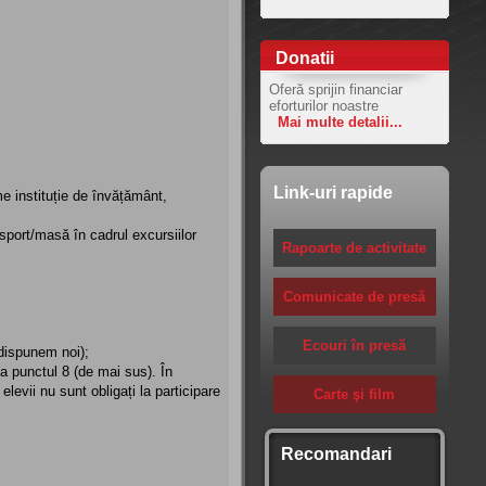
Donatii
Oferă sprijin financiar
eforturilor noastre
Mai multe detalii...
Link-uri rapide
e instituție de învățământ,
sport/masă în cadrul excursiilor
Rapoarte de activitate
Comunicate de presă
Ecouri în presă
dispunem noi);
la punctul 8 (de mai sus). În
levii nu sunt obligați la participare
Carte şi film
Recomandari