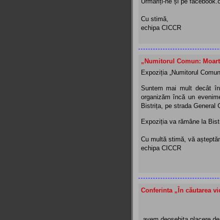
Urmăriți-ne și pe facebook.
Cu stimă,
echipa CICCR
„Numitorul Comun: Moartea
Expoziția „Numitorul Comun:
Suntem mai mult decât înc
organizăm încă un evenime
Bistrița, pe strada General 
Expoziția va rămâne la Bist
Cu multă stimă, vă așteptă
echipa CICCR
Conferinta „În căutarea v
avem deosebita placere de 