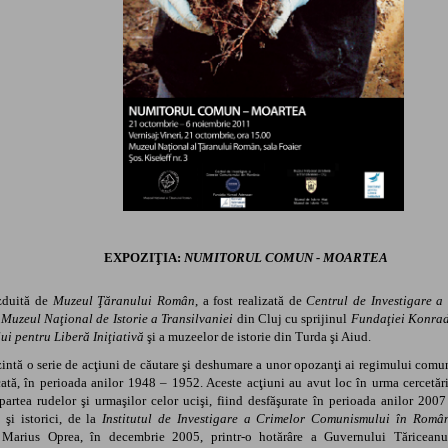
EXPOZIŢIA:
NUMITORUL COMUN - MOARTEA
zduită de
Muzeul Ţăranului Român
, a fost realizată de
Centrul de Investigare 
i
Muzeul Naţional de Istorie a Transilvaniei
din Cluj
cu sprijinul
Fundaţiei Konra
lui pentru Liberă Iniţiativă
şi a
muzeelor de istorie din Turda şi Aiud.
intă o serie de acţiuni de căutare şi deshumare a unor opozanţi ai regimului comuni
cată, în perioada anilor 1948 – 1952. Aceste acţiuni au avut loc în urma cercetăr
 partea rudelor şi urmaşilor celor ucişi, fiind desfăşurate în perioada anilor 200
i şi istorici, de la
Institutul de Investigare a Crimelor Comunismului în Româ
 Marius Oprea, în decembrie 2005, printr-o hotărâre a Guvernului Tăriceanu.