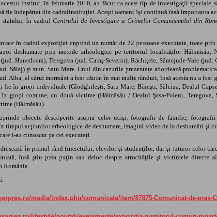
 acestui institut, în februarie 2010, au făcut ca acest tip de investigaţii speciale s
să fie îndepărtat din cadrulinstituţiei. Aceşti oameni îşi continuă însă importanta act
 statului, în cadrul
Centrului de Investigare a Crimelor Comunismului din Ro
entate în cadrul expoziţiei cuprind un număr de 22 persoane executate, toate prin
 apoi deshumate prin metode arheologice pe teritoriul localităţilor Hălmăsău, N
 (jud. Hunedoara), Teregova (jud. Caraş-Severin), Răchiţele, Sântejude-Vale (jud. 
jud. Sălaj) şi mun. Satu Mare. Unul din cazurile prezentate abordează problematica
. Alba, al cărui mormânt a fost căutat în mai multe rânduri, însă acesta nu a fost găs
ţi fie în gropi individuale (Glodghileşti, Satu Mare, Băieşti, Sălciua, Dealul Capse
 în gropi comune, cu două victime (Hălmăsău / Dealul Şasa-Poieni, Teregova, Sâ
ctime (Hălmăsău).
prinde obiecte descoperite asupra celor ucişi, fotografii de familie, fotografii
 în timpul acţiunilor arheologice de deshumare, imagini video de la deshumări şi int
are i-au cunoscut pe cei executaţi.
dresează în primul rând tineretului, elevilor şi studenţilor, dar şi tuturor celor 
nistă, însă ştiu prea puţin sau deloc despre atrocităţile şi victimele directe al
în România.
ă:
gerpres.ro/media/index.php/comunicate/item/87875-Comunicat-de-pres-
asamea.ro/lifestyle/noutati/evenimente/expozitia-numitorul-comun-moart