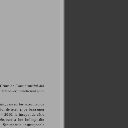
a Crimelor Comunismului din
d Adenauer
, beneficiind şi de
st, care au fost executaţi de
ilor de teren şi pe baza unor
7 – 2010, la început de către
nia
, care a fost înfiinţat din
 Schimbările instituţionale