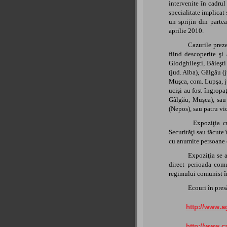
intervenite în cadrul
specialitate implicat 
un sprijin din partea
aprilie 2010.
Cazurile prez
fiind descoperite şi
Glodghileşti, Băieşti
(jud. Alba), Gâlgău (
Muşca, com. Lupşa, jud
ucişi au fost îngropa
Gâlgău, Muşca), sau
(Nepos), sau patru vi
Expoziţia cu
Securităţi sau făcute
cu anumite persoane c
Expoziţia se a
direct perioada comu
regimului comunist 
Ecouri în pres
http://www.a
http://www.c