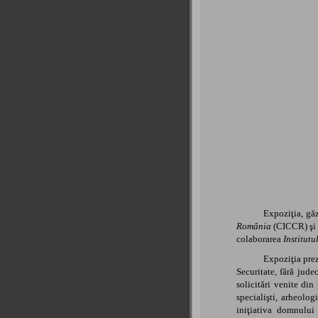
Expoziţia, gă
România
(CICCR) ş
colaborarea
Institutu
Expoziţia prez
Securitate, fără jude
solicitări venite din
specialişti, arheolog
iniţiativa domnului