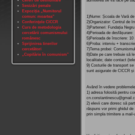
Cereri de deshumare
admiterea se va face pe ba
Sesizări penale
Expoziţia „Numitorul
comun: moartea”
1)Nume: Școala de Vară de
Conferinţele CICCR
2)Organizator: Centrul de 
Curs de metodologia
3)Parteneri: Fundația Negr
cercetării comunismului
4)Perioada de desfășurare:
românesc
5)Perioada de înscriere: 10 
Sprijinirea tinerilor
6)Proba: interviu + transcrie
cercetători
7)Tema probei: Comunismul p
„Copilărie în comunism"
8)Date pe care trebuie să l
localitate; date contact (tel
9) Costurile de transport se
sunt asigurate de CICCR și
Având în vedere problemele d
1) adresa folosită pentru co
cn.constantinescu@gmail.com
2) elevii care doresc să par
răspuns vor primi ghidul de i
prin simpla trimitere a mail-u