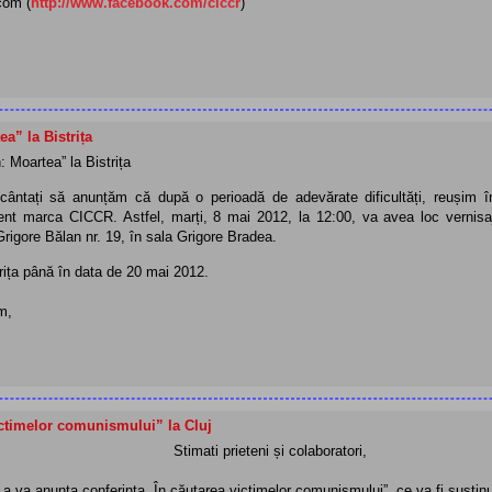
com (
http://www.facebook.com/ciccr
)
” la Bistrița
 Moartea” la Bistrița
ântați să anunțăm că după o perioadă de adevărate dificultăți, reușim î
nt marca CICCR. Astfel, marți, 8 mai 2012, la 12:00, va avea loc vernisa
Grigore Bălan nr. 19, în sala Grigore Bradea.
rița până în data de 20 mai 2012.
m,
ictimelor comunismului” la Cluj
Stimati prieteni și colaboratori,
a va anunta conferinta „În căutarea victimelor comunismului”, ce va fi susți