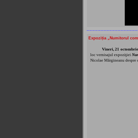
Expoziția „Numitorul com
Vineri, 21 octombri
loc vernisajul expoziţiei
Num
Nicolae Mărgineanu despre c