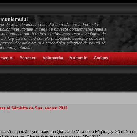
Comunismului
r duce la identificarea actelor de încălcare a drepturilor
cilor instituţionale în ceea ce priveşte condamnarea reală a
mului comunist din România, desfăşurarea unor investigaţii de
icului larg date privind crimele şi abuzurile săvîrşite de acest
a procedurilor judiciare şi a cercetărilor ştiinţifice de natură să
 crime şi abuzuri.
imagini
Parteneri
Voluntariat
Multumiri
Contact
ăraș și Sâmbăta de Sus, august 2012
a să organizăm și în acest an Școala de Vară de la Făgăraș și Sâmbăta de Su