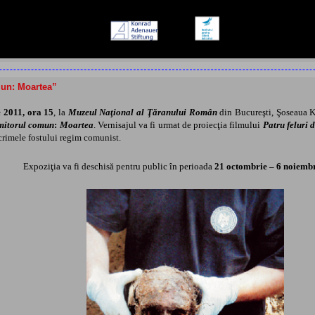
un: Moartea”
e
2011, ora 15
, la
Muzeul Naţional al Ţăranului Român
din Bucureşti, Şoseaua Ki
itorul comun
:
Moartea
. Vernisajul va fi urmat de proiecţia filmului
Patru feluri 
rimele fostului regim comunist.
Expoziţia va fi deschisă pentru public în perioada
21 octombrie – 6 noiemb