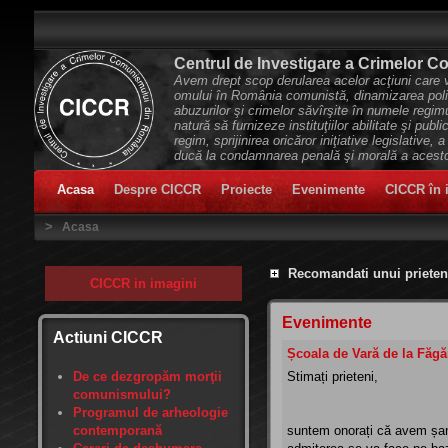
Centrul de Investigare a Crimelor 
Avem drept scop derularea acelor acţiuni care vo
omului în România comunistă, dinamizarea politi
abuzurilor şi crimelor săvîrşite în numele regi
natură să furnizeze instituţiilor abilitate şi publ
regim, sprijinirea oricăror iniţiative legislative, 
ducă la condamnarea penală şi morală a acestor
Acasa
Despre CICCR
Proiecte
Evenimente
CICCR în 
>
Acasa
Recomandati unui prieten
CICCR in imagini
Evenimente
Actiuni CICCR
Școala de Vară de la Făg
De ce dezgropăm morţii
Stimați prieteni,
comunismului?
Programul de arheologie
contemporană
suntem onorați că avem șans