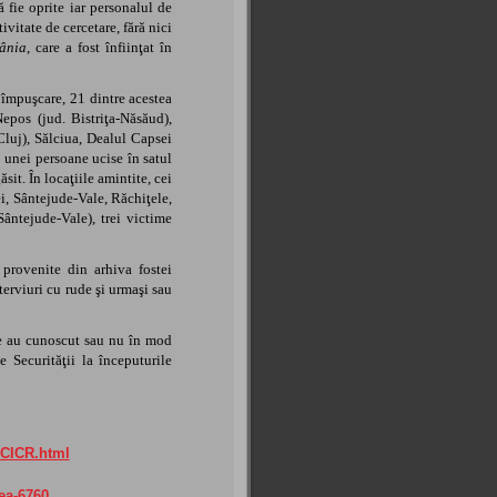
ă fie oprite iar personalul de
ivitate de cercetare, fără nici
mânia
, care a fost înfiinţat în
 împuşcare, 21 dintre acestea
epos (jud. Bistriţa-Năsăud),
Cluj), Sălciua, Dealul Capsei
 unei persoane ucise în satul
it. În locaţiile amintite, cei
i, Sântejude-Vale, Răchiţele,
ntejude-Vale), trei victime
 provenite din arhiva fostei
erviuri cu rude şi urmaşi sau
care au cunoscut sau nu în mod
e Securităţii la începuturile
CCICR.html
ea-6760