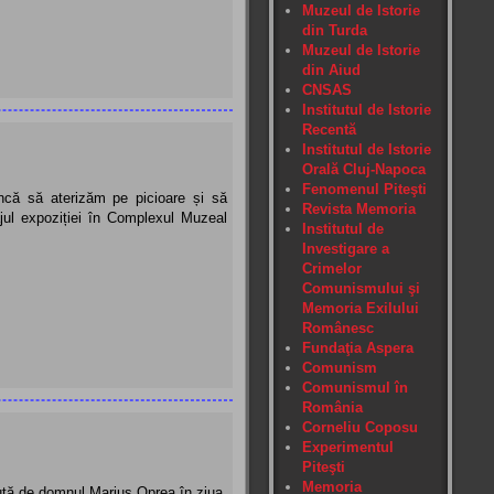
Muzeul de Istorie
din Turda
Muzeul de Istorie
din Aiud
CNSAS
Institutul de Istorie
Recentă
Institutul de Istorie
Orală Cluj-Napoca
Fenomenul Piteşti
ncă să aterizăm pe picioare și să
Revista Memoria
jul expoziției în Complexul Muzeal
Institutul de
Investigare a
Crimelor
Comunismului şi
Memoria Exilului
Românesc
Fundaţia Aspera
Comunism
Comunismul în
România
Corneliu Coposu
Experimentul
Piteşti
Memoria
nută de domnul Marius Oprea în ziua